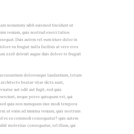
 diam nonummy nibh euismod tincidunt ut
nim veniam, quis nostrud exerci tation
sequat. Duis autem vel eum iriure dolor in
lore eu feugiat nulla facilisis at vero eros
um zzril delenit augue duis dolore te feugait
em accusantium doloremque laudantium, totam
 architecto beatae vitae dicta sunt,
natur aut odit aut fugit, sed quia
nesciunt, neque porro quisquam est, qui
it, sed quia non numquam eius modi tempora
em. ut enim ad minima veniam, quis nostrum
quid ex ea commodi consequatur? quis autem
nihil molestiae consequatur, vel illum, qui