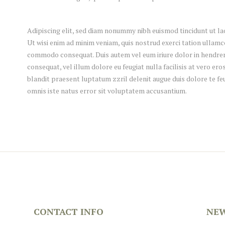
Adipiscing elit, sed diam nonummy nibh euismod tincidunt ut l
Ut wisi enim ad minim veniam, quis nostrud exerci tation ullamco
commodo consequat. Duis autem vel eum iriure dolor in hendreri
consequat, vel illum dolore eu feugiat nulla facilisis at vero er
blandit praesent luptatum zzril delenit augue duis dolore te feug
omnis iste natus error sit voluptatem accusantium.
CONTACT INFO
NEW