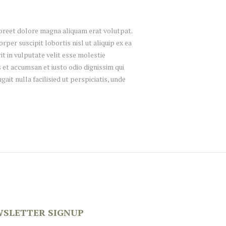
aoreet dolore magna aliquam erat volutpat.
rper suscipit lobortis nisl ut aliquip ex ea
t in vulputate velit esse molestie
os et accumsan et iusto odio dignissim qui
ait nulla facilisied ut perspiciatis, unde
SLETTER SIGNUP