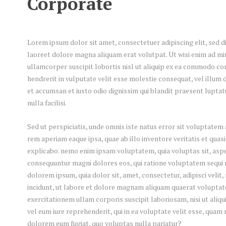
Corporate
Lorem ipsum dolor sit amet, consectetuer adipiscing elit, sed
laoreet dolore magna aliquam erat volutpat. Ut wisi enim ad mi
ullamcorper suscipit lobortis nisl ut aliquip ex ea commodo con
hendrerit in vulputate velit esse molestie consequat, vel illum do
et accumsan et iusto odio dignissim qui blandit praesent luptat
nulla facilisi.
Sed ut perspiciatis, unde omnis iste natus error sit voluptat
rem aperiam eaque ipsa, quae ab illo inventore veritatis et quasi
explicabo. nemo enim ipsam voluptatem, quia voluptas sit, asper
consequuntur magni dolores eos, qui ratione voluptatem sequi 
dolorem ipsum, quia dolor sit, amet, consectetur, adipisci vel
incidunt, ut labore et dolore magnam aliquam quaerat voluptat
exercitationem ullam corporis suscipit laboriosam, nisi ut ali
vel eum iure reprehenderit, qui in ea voluptate velit esse, quam 
dolorem eum fugiat, quo voluptas nulla pariatur?